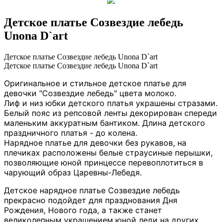
Детское платье Созвездие лебедь
Unona D`art
Детское платье Созвездие лебедь Unona D`art
Детское платье Созвездие лебедь Unona D`art
Оригинальное и стильное детское платье для
девочки "Созвездие лебедь" цвета молоко.
Лиф и низ юбки детского платья украшены стразами.
Белый пояс из репсовой ленты декорирован спереди
маленьким аккуратным бантиком. Длина детского
праздничного платья - до колена.
Нарядное платье для девочки без рукавов, на
плечиках расположены белые страусиные перышки,
позволяющие юной принцессе перевоплотиться в
чарующий образ Царевны-Лебедя.
Детское нарядное платье Созвездие лебедь
прекрасно подойдет для празднования Дня
Рождения, Нового года, а также станет
великолепным украшением юной леди на других