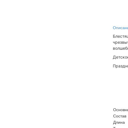
Описан
Блестя
чрезвы
волшеб
Детское
Праздни
Основн
Состав
Длина