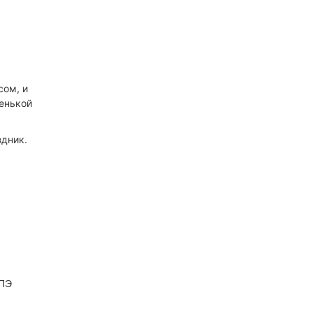
сом, и
енькой
здник.
 ПЭ