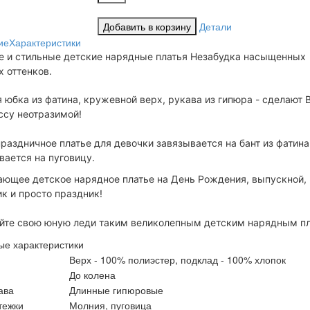
Детали
ие
Характеристики
 и стильные детские нарядные платья Незабудка насыщенных
 оттенков.
юбка из фатина, кружевной верх, рукава из гипюра - сделают 
ссу неотразимой!
раздничное платье для девочки завязывается на бант из фатина
вается на пуговицу.
ающее детское нарядное платье на День Рождения, выпускной,
к и просто праздник!
йте свою юную леди таким великолепным детским нарядным пл
ые характеристики
Верх - 100% полиэстер, подклад - 100% хлопок
До колена
ава
Длинные гипюровые
тежки
Молния, пуговица