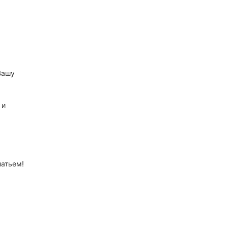
Вашу
 и
атьем!