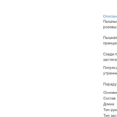
Описан
Пышные
розовых
Пышная 
принце
Сзади п
застеги
Потряс
утренни
Пораду
Основн
Состав
Длина
Тип рук
Тип зас