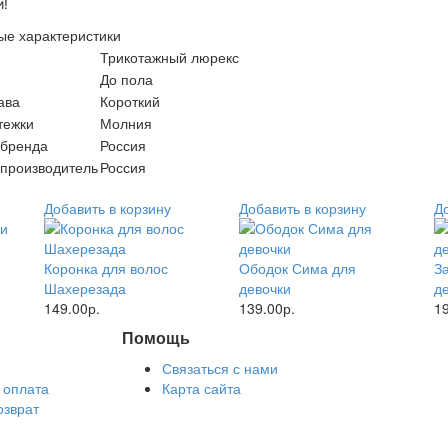
и!
ые характеристики
Трикотажный люрекс
До пола
ава
Короткий
тежки
Молния
 бренда
Россия
производитель
Россия
Добавить в корзину
Добавить в корзину
Д
Коронка для волос
Ободок Сима для
З
Шахерезада
девочки
д
149.00р.
139.00р.
19
Помощь
Связаться с нами
 оплата
Карта сайта
озврат