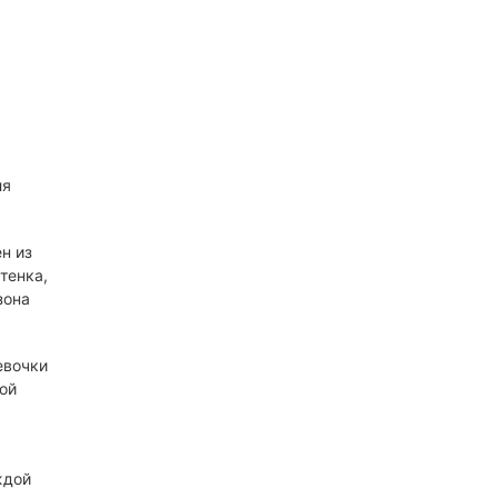
ля
н из
тенка,
зона
евочки
ой
ждой