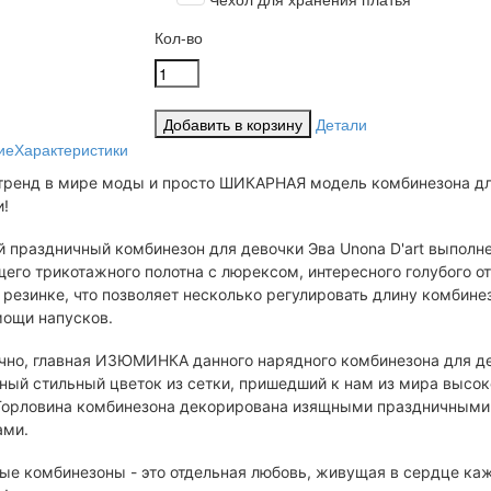
Кол-во
Детали
ие
Характеристики
тренд в мире моды и просто ШИКАРНАЯ модель комбинезона д
и!
 праздничный комбинезон для девочки Эва Unona D'art выполне
его трикотажного полотна с люрексом, интересного голубого от
 резинке, что позволяет несколько регулировать длину комбине
мощи напусков.
ечно, главная ИЗЮМИНКА данного нарядного комбинезона для д
ный стильный цветок из сетки, пришедший к нам из мира высок
Горловина комбинезона декорирована изящными праздничными
ами.
ые комбинезоны - это отдельная любовь, живущая в сердце ка