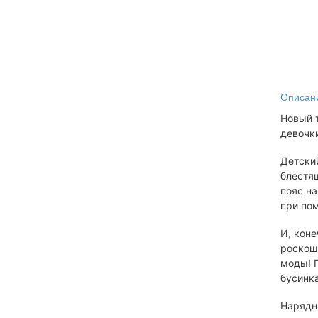
Описан
Новый 
девочк
Детский
блестящ
пояс на
при по
И, кон
роскош
моды! 
бусинк
Нарядн