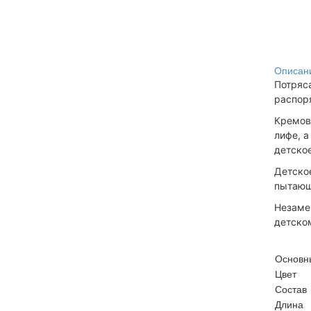
Описан
Потряс
распор
Кремово
лифе, а
детско
Детское
пытающи
Незаме
детском
Основн
Цвет
Состав
Длина