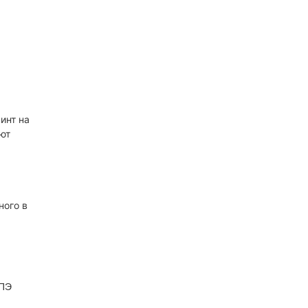
инт на
ют
ного в
 ПЭ