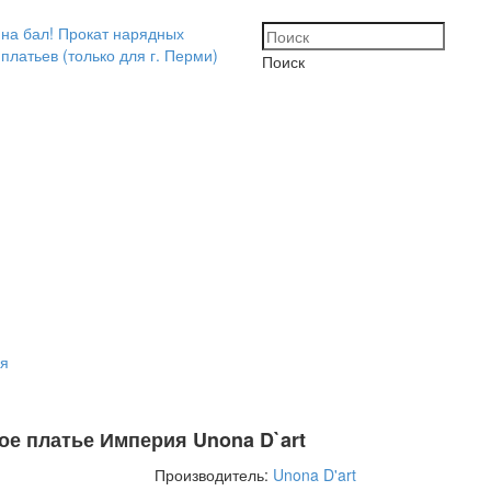
Поиск
ия
ое платье Империя Unona D`art
Производитель:
Unona D'art