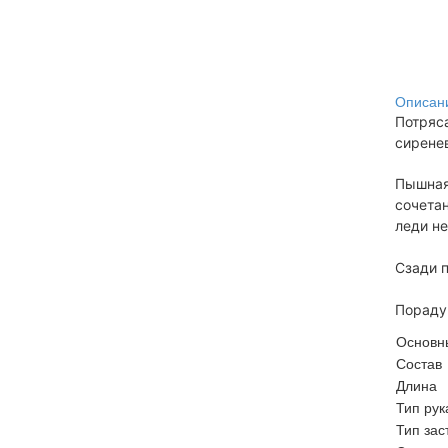
Описан
Потряс
сирене
Пышная
сочета
леди н
Сзади п
Пораду
Основн
Состав
Длина
Тип рук
Тип зас