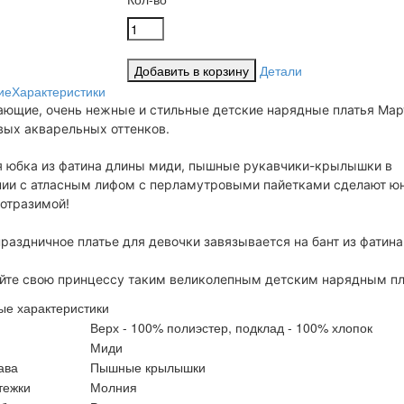
Детали
ие
Характеристики
ающие, очень нежные и стильные детские нарядные платья Мар
вых акварельных оттенков.
 юбка из фатина длины миди, пышные рукавчики-крылышки в
нии с атласным лифом с перламутровыми пайетками сделают ю
еотразимой!
раздничное платье для девочки завязывается на бант из фатина
йте свою принцессу таким великолепным детским нарядным пл
ые характеристики
Верх - 100% полиэстер, подклад - 100% хлопок
Миди
ава
Пышные крылышки
тежки
Молния