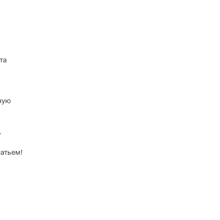
та
ную
.
атьем!