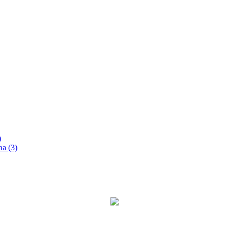
)
а (3)